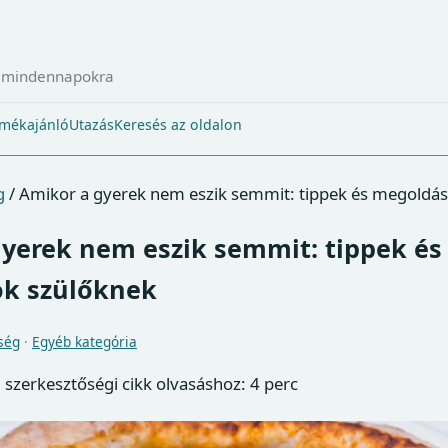
a mindennapokra
mékajánló
Utazás
Keresés az oldalon
g
/
Amikor a gyerek nem eszik semmit: tippek és megoldá
yerek nem eszik semmit: tippek és
k szülőknek
ség
·
Egyéb kategória
, szerkesztőségi cikk
olvasáshoz: 4 perc