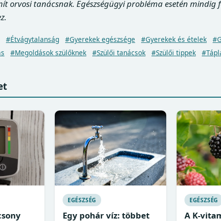
mít orvosi tanácsnak. Egészségügyi probléma esetén mindig 
z.
#Étvágytalanság
#Gyerekek egészsége
#Gyerekek és ételek
#G
ás
#Megoldások szülőknek
#Szülői tanácsok
#Szülői tippek
#Tápl
et
EGÉSZSÉG
EGÉSZSÉG
csony
Egy pohár víz: többet
A K-vita