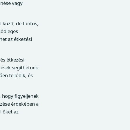
enése vagy
 küzd, de fontos,
sődleges
et az étkezési
és étkezési
zések segíthetnek
en fejlődik, és
 hogy figyeljenek
rzése érdekében a
l őket az