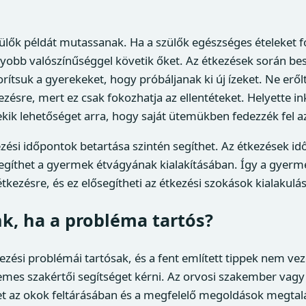
ülők példát mutassanak. Ha a szülők egészséges ételeket 
obb valószínűséggel követik őket. Az étkezések során bes
orítsuk a gyerekeket, hogy próbáljanak ki új ízeket. Ne eről
zésre, mert ez csak fokozhatja az ellentéteket. Helyette i
ekik lehetőséget arra, hogy saját ütemükben fedezzék fel az
zési időpontok betartása szintén segíthet. Az étkezések id
gíthet a gyermek étvágyának kialakításában. Így a gyerme
tkezésre, és ez elősegítheti az étkezési szokások kialakulás
k, ha a probléma tartós?
zési problémái tartósak, és a fent említett tippek nem ve
es szakértői segítséget kérni. Az orvosi szakember vagy 
et az okok feltárásában és a megfelelő megoldások megtal