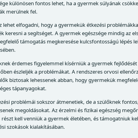
ége különösen fontos lehet, ha a gyermek súlyának csökk
ák merülnek fel.
 lehet elfogadni, hogy a gyermekük étkezési problémákkal
ék keresni a segítséget. A gyermek egészsége mindig az el
egfelelő támogatás megkeresése kulcsfontosságú lépés leh
sében.
őknek érdemes figyelemmel kísérniük a gyermek fejlődését 
dőben észleljék a problémákat. A rendszeres orvosi ellenőr
ülők biztosak lehessenek abban, hogy gyermekük megfelelő
éges tápanyagokat.
ési problémái sokszor átmenetiek, de a szülőknek fontos,
essenek megoldásokat. Az érzelmi és fizikai egészség megő
 részt kell venniük a gyermek életében, és támogatniuk kel
si szokások kialakításában.