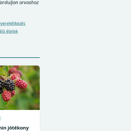
forduljon orvoshoz
yerekétkezés
áló ételek
min jótékony