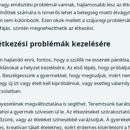
 vagy emésztési problémái vannak, hajlamosabb lesz az ét
felnőttek számára is ismerős lehet a betegség miatti étvágyt
 sem különbözik. Ezen okok mellett a szájüregi problémák
fájás, szintén megnehezíthetik az étkezést.
étkezési problémák kezelésére
 hajlandó enni, fontos, hogy a szülők ne essenek pánikb
ásokat a helyzet kezelésére. Az első lépés, hogy próbálj
n. Beszélgessünk a gyermekkel, hogy megtudjuk, miért nem
gy új ízt vagy ételt kell kipróbálniuk, vagy esetleg valami
csolatban.
yezetének megváltoztatása is segíthet. Teremtsünk baráts
ahol a gyermek szívesen ül le. Az étkezéseket szórakoztató
őzünk, vagy az ételeket színesebbé varázsoljuk. A gyereke
s, kreatívan tálalt ételekhez, ezért érdemes kísérletezni a 