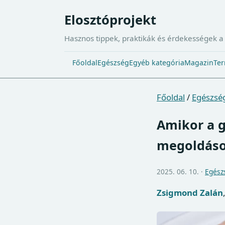
Elosztóprojekt
Hasznos tippek, praktikák és érdekességek 
Főoldal
Egészség
Egyéb kategória
Magazin
Ter
Főoldal
/
Egészsé
Amikor a g
megoldáso
2025. 06. 10. ·
Egész
Zsigmond Zalán