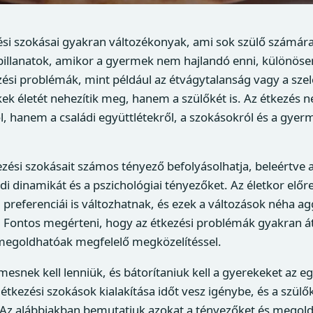
si szokásai gyakran változékonyak, ami sok szülő számára
 pillanatok, amikor a gyermek nem hajlandó enni, különös
zési problémák, mint például az étvágytalanság vagy a szel
k életét nehezítik meg, hanem a szülőkét is. Az étkezés 
ól, hanem a családi együttlétekről, a szokásokról és a gyer
ési szokásait számos tényező befolyásolhatja, beleértve 
di dinamikát és a pszichológiai tényezőket. Az életkor előr
 preferenciái is változhatnak, és ezek a változások néha a
. Fontos megérteni, hogy az étkezési problémák gyakran á
megoldhatóak megfelelő megközelítéssel.
mesnek kell lenniük, és bátorítaniuk kell a gyerekeket az e
 étkezési szokások kialakítása időt vesz igénybe, és a szülő
 Az alábbiakban bemutatjuk azokat a tényezőket és megol