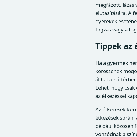
megfázott, lázas
elutasítására. A 
gyerekek esetében
fogzás vagy a fog
Tippek az 
Ha a gyermek nem
keressenek megold
állhat a háttérbe
Lehet, hogy csak e
az étkezéssel kap
Az étkezések körn
étkezések során, 
például közösen f
vonzódnak a színe