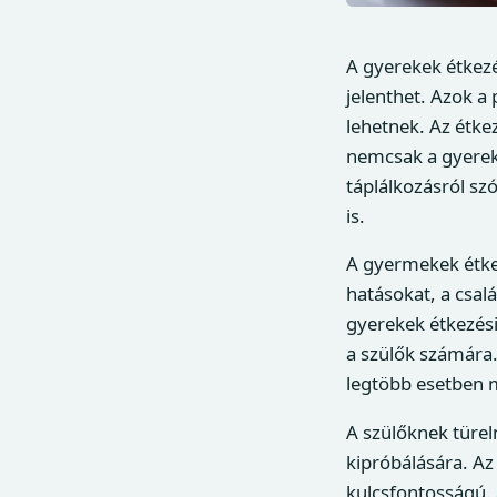
A gyerekek étkezé
jelenthet. Azok a
lehetnek. Az étke
nemcsak a gyereke
táplálkozásról sz
is.
A gyermekek étkez
hatásokat, a csalá
gyerekek étkezési
a szülők számára
legtöbb esetben 
A szülőknek türel
kipróbálására. Az
kulcsfontosságú.