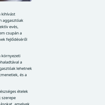
 kihívást
en aggasztóak
ektív evés,
nem csupán a
mek fejlődéséről
a környezeti
ehaladtával a
ggasztóak lehetnek
tmenetiek, és a
gészséges ételek
k szerepe
dásokat, amelyek