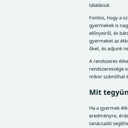
tálalással.
Fontos, hogy a sz
gyermekek is nagy
előnyeiről, és bát
gyermeket az étke
őket, és adjunk n
A rendszeres étke
rendszeressége se
mikor számíthat é
Mit tegyün
Ha a gyermek étke
eredményre, érdem
tanácsadó segíth