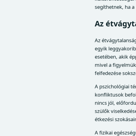
segíthetnek, ha 
Az étvágyt
Az étvágytalanság
egyik leggyakorib
esetében, akik ép
mivel a figyelmük
felfedezése soks
A pszichológiai té
konfliktusok bef
nincs jól, előfor
szülők viselkedés
étkezési szokásair
A fizikai egészsé