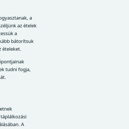
fogyasztanak, a
zéljünk az ételek
tessük a
nkább bátorítsuk
 ételeket.
őpontjainak
k tudni fogja,
át.
zetnek
táplálkozási
álásában. A