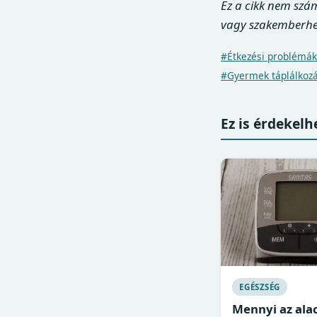
Ez a cikk nem szá
vagy szakemberhe
#Étkezési problémák
#Gyermek táplálkoz
Ez is érdekelh
EGÉSZSÉG
Mennyi az ala