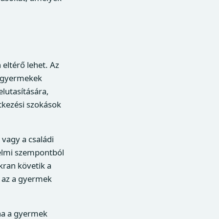
eltérő lehet. Az
isgyermekek
elutasítására,
étkezési szokások
 vagy a családi
zelmi szempontból
kran követik a
, az a gyermek
 ha a gyermek