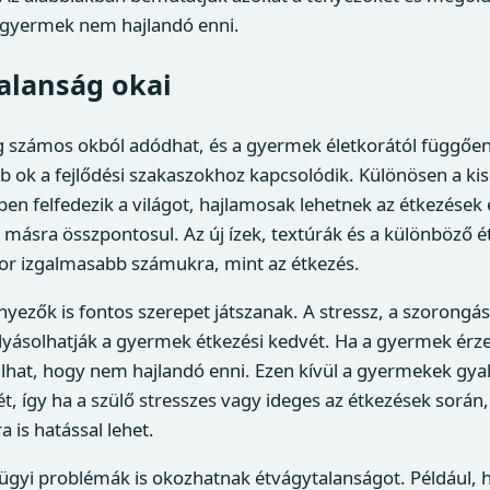
a gyermek nem hajlandó enni.
alanság okai
 számos okból adódhat, és a gyermek életkorától függően 
b ok a fejlődési szakaszokhoz kapcsolódik. Különösen a k
pen felfedezik a világot, hajlamosak lehetnek az étkezések 
 másra összpontosul. Az új ízek, textúrák és a különböző 
zor izgalmasabb számukra, mint az étkezés.
nyezők is fontos szerepet játszanak. A stressz, a szorongás
olyásolhatják a gyermek étkezési kedvét. Ha a gyermek ér
dulhat, hogy nem hajlandó enni. Ezen kívül a gyermekek gya
ét, így ha a szülő stresszes vagy ideges az étkezések során
a is hatással lehet.
gügyi problémák is okozhatnak étvágytalanságot. Például,