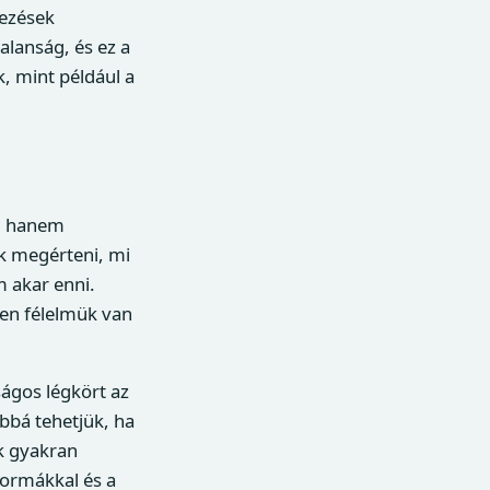
kezések
alanság, és ez a
, mint például a
a, hanem
uk megérteni, mi
 akar enni.
lyen félelmük van
ágos légkört az
bbá tehetjük, ha
k gyakran
formákkal és a