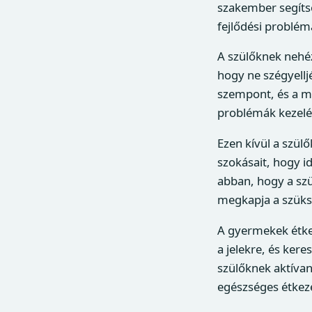
szakember segíts
fejlődési problém
A szülőknek nehéz
hogy ne szégyellj
szempont, és a m
problémák kezelé
Ezen kívül a szül
szokásait, hogy i
abban, hogy a sz
megkapja a szüks
A gyermekek étkez
a jelekre, és ker
szülőknek aktívan
egészséges étkezé