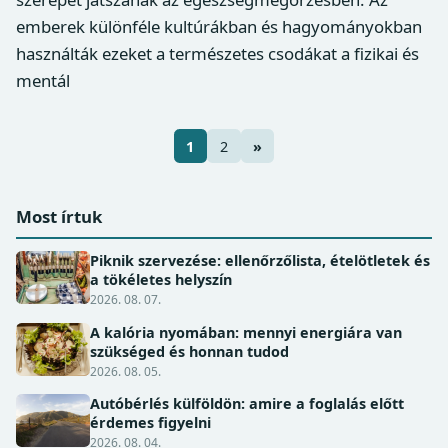
emberek különféle kultúrákban és hagyományokban
használták ezeket a természetes csodákat a fizikai és
mentál
1
2
»
Most írtuk
Piknik szervezése: ellenőrzőlista, ételötletek és
a tökéletes helyszín
2026. 08. 07.
A kalória nyomában: mennyi energiára van
szükséged és honnan tudod
2026. 08. 05.
Autóbérlés külföldön: amire a foglalás előtt
érdemes figyelni
2026. 08. 04.