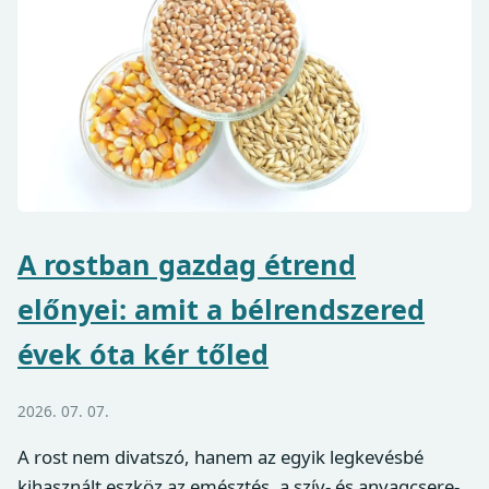
A rostban gazdag étrend
előnyei: amit a bélrendszered
évek óta kér tőled
2026. 07. 07.
A rost nem divatszó, hanem az egyik legkevésbé
kihasznált eszköz az emésztés, a szív- és anyagcsere-