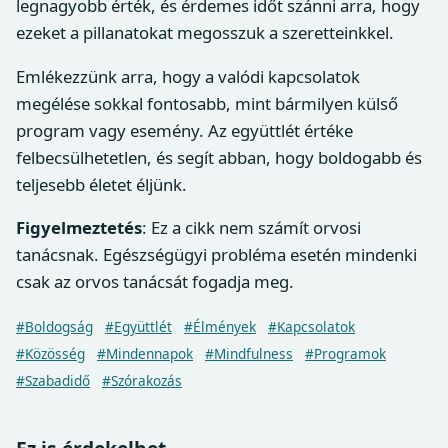
legnagyobb érték, és érdemes időt szánni arra, hogy
ezeket a pillanatokat megosszuk a szeretteinkkel.
Emlékezzünk arra, hogy a valódi kapcsolatok
megélése sokkal fontosabb, mint bármilyen külső
program vagy esemény. Az együttlét értéke
felbecsülhetetlen, és segít abban, hogy boldogabb és
teljesebb életet éljünk.
Figyelmeztetés
: Ez a cikk nem számít orvosi
tanácsnak. Egészségügyi probléma esetén mindenki
csak az orvos tanácsát fogadja meg.
#Boldogság
#Együttlét
#Élmények
#Kapcsolatok
#Közösség
#Mindennapok
#Mindfulness
#Programok
#Szabadidő
#Szórakozás