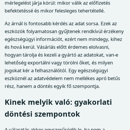
mérlegelést járja körül: mikor válik az előfizetés
befektetéssé és mikor felesleges tehertétellé.
Az árnál is fontosabb kérdés az adat sorsa. Ezek az
eszközök folyamatosan gyűjtenek rendkívül érzékeny
egészségügyi információt, ezért nem mindegy, kihez
és hová kerül. Vásárlás előtt érdemes elolvasni,
hogyan tárolja és kezeli a gyártó az adatokat, van-e
lehetőség exportálni vagy törölni őket, és milyen
jogokat kér a felhasználótól. Egy egészségügyi
eszköznél az adatvédelem nem mellékes apró betűs
rész, hanem a döntés egyik fő szempontja.
Kinek melyik való: gyakorlati
döntési szempontok
A választás akkor egyszerűsödik le, ha nem a