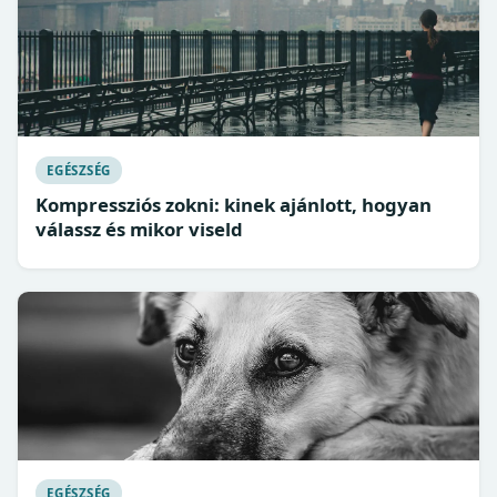
EGÉSZSÉG
Kompressziós zokni: kinek ajánlott, hogyan
válassz és mikor viseld
EGÉSZSÉG