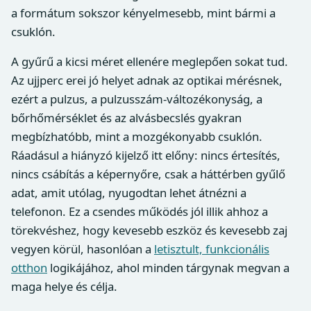
a formátum sokszor kényelmesebb, mint bármi a
csuklón.
A gyűrű a kicsi méret ellenére meglepően sokat tud.
Az ujjperc erei jó helyet adnak az optikai mérésnek,
ezért a pulzus, a pulzusszám-változékonyság, a
bőrhőmérséklet és az alvásbecslés gyakran
megbízhatóbb, mint a mozgékonyabb csuklón.
Ráadásul a hiányzó kijelző itt előny: nincs értesítés,
nincs csábítás a képernyőre, csak a háttérben gyűlő
adat, amit utólag, nyugodtan lehet átnézni a
telefonon. Ez a csendes működés jól illik ahhoz a
törekvéshez, hogy kevesebb eszköz és kevesebb zaj
vegyen körül, hasonlóan a
letisztult, funkcionális
otthon
logikájához, ahol minden tárgynak megvan a
maga helye és célja.