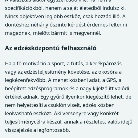
specifikációkból, hanem a saját életedből indulsz ki.
Nincs objektíven legjobb eszköz, csak hozzád illő. A
döntéshez néhány őszinte kérdést érdemes feltenni
magadnak, mielőtt bármit is megvennél.
Az edzésközpontú felhasználó
Ha a fő motiváció a sport, a futás, a kerékpározás
vagy az edzésteljesítmény követése, az okosóra a
legkézenfekvőbb. A menet közbeni adat, a GPS, a
beépített edzésprogramok és a nagy kijelző itt valódi
értéket adnak. Egy gyűrű ilyenkor kiegészítő lehet, de
nem helyettesíti a csuklón viselt, edzés közben
leolvasható eszközt. Aki versenyre vagy konkrét
teljesítménycélra készül, annak a részletes, valós idejű
visszajelzés a legfontosabb.