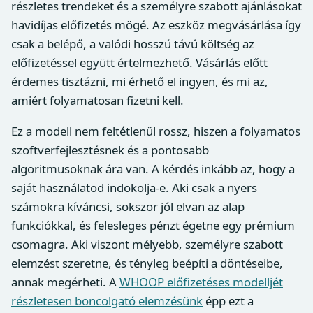
részletes trendeket és a személyre szabott ajánlásokat
havidíjas előfizetés mögé. Az eszköz megvásárlása így
csak a belépő, a valódi hosszú távú költség az
előfizetéssel együtt értelmezhető. Vásárlás előtt
érdemes tisztázni, mi érhető el ingyen, és mi az,
amiért folyamatosan fizetni kell.
Ez a modell nem feltétlenül rossz, hiszen a folyamatos
szoftverfejlesztésnek és a pontosabb
algoritmusoknak ára van. A kérdés inkább az, hogy a
saját használatod indokolja-e. Aki csak a nyers
számokra kíváncsi, sokszor jól elvan az alap
funkciókkal, és felesleges pénzt égetne egy prémium
csomagra. Aki viszont mélyebb, személyre szabott
elemzést szeretne, és tényleg beépíti a döntéseibe,
annak megérheti. A
WHOOP előfizetéses modelljét
részletesen boncolgató elemzésünk
épp ezt a