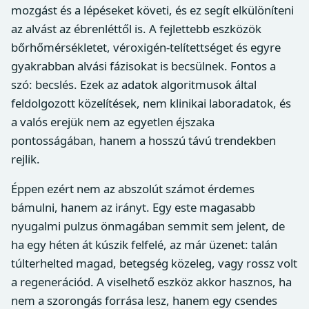
mozgást és a lépéseket követi, és ez segít elkülöníteni
az alvást az ébrenléttől is. A fejlettebb eszközök
bőrhőmérsékletet, véroxigén-telítettséget és egyre
gyakrabban alvási fázisokat is becsülnek. Fontos a
szó: becslés. Ezek az adatok algoritmusok által
feldolgozott közelítések, nem klinikai laboradatok, és
a valós erejük nem az egyetlen éjszaka
pontosságában, hanem a hosszú távú trendekben
rejlik.
Éppen ezért nem az abszolút számot érdemes
bámulni, hanem az irányt. Egy este magasabb
nyugalmi pulzus önmagában semmit sem jelent, de
ha egy héten át kúszik felfelé, az már üzenet: talán
túlterhelted magad, betegség közeleg, vagy rossz volt
a regenerációd. A viselhető eszköz akkor hasznos, ha
nem a szorongás forrása lesz, hanem egy csendes