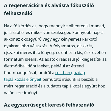
A regenerációra és alvásra fókuszáló
felhasználó
Ha a fő kérdés az, hogy mennyire pihented ki magad,
jól alszol-e, és mikor van szükséged könnyebb napra,
akkor az okosgyűrű vagy egy kényelmes karkötő
gyakran jobb választás. A folyamatos, diszkrét,
éjszakai mérés itt a lényeg, és ehhez a kis, észrevétlen
formátum ideális. Az adatok ráadásul jól kiegészítik az
életmódbeli döntéseket, például az étrend
finomhangolását, amiről a
rostban gazdag
táplálkozás előnyeit
bemutató írásunk is beszél: a
mért regeneráció és a tudatos táplálkozás együtt hoz
valódi eredményt.
Az egyszerűséget kereső felhasználó