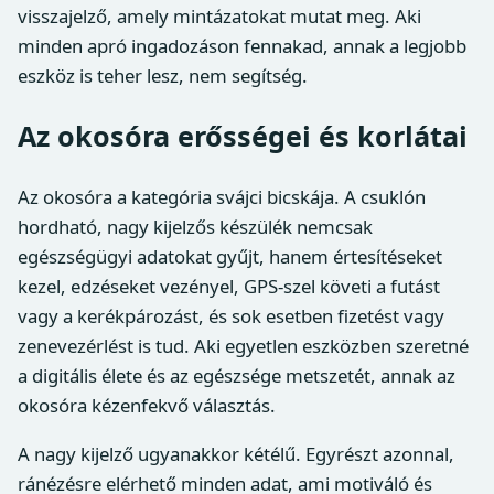
visszajelző, amely mintázatokat mutat meg. Aki
minden apró ingadozáson fennakad, annak a legjobb
eszköz is teher lesz, nem segítség.
Az okosóra erősségei és korlátai
Az okosóra a kategória svájci bicskája. A csuklón
hordható, nagy kijelzős készülék nemcsak
egészségügyi adatokat gyűjt, hanem értesítéseket
kezel, edzéseket vezényel, GPS-szel követi a futást
vagy a kerékpározást, és sok esetben fizetést vagy
zenevezérlést is tud. Aki egyetlen eszközben szeretné
a digitális élete és az egészsége metszetét, annak az
okosóra kézenfekvő választás.
A nagy kijelző ugyanakkor kétélű. Egyrészt azonnal,
ránézésre elérhető minden adat, ami motiváló és