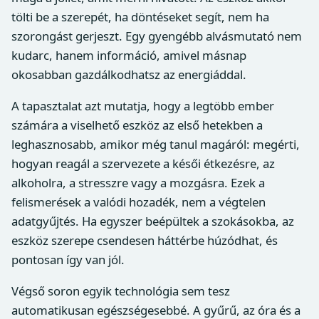
tölti be a szerepét, ha döntéseket segít, nem ha
szorongást gerjeszt. Egy gyengébb alvásmutató nem
kudarc, hanem információ, amivel másnap
okosabban gazdálkodhatsz az energiáddal.
A tapasztalat azt mutatja, hogy a legtöbb ember
számára a viselhető eszköz az első hetekben a
leghasznosabb, amikor még tanul magáról: megérti,
hogyan reagál a szervezete a késői étkezésre, az
alkoholra, a stresszre vagy a mozgásra. Ezek a
felismerések a valódi hozadék, nem a végtelen
adatgyűjtés. Ha egyszer beépültek a szokásokba, az
eszköz szerepe csendesen háttérbe húzódhat, és
pontosan így van jól.
Végső soron egyik technológia sem tesz
automatikusan egészségesebbé. A gyűrű, az óra és a