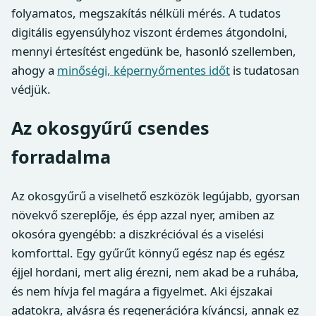
folyamatos, megszakítás nélküli mérés. A tudatos
digitális egyensúlyhoz viszont érdemes átgondolni,
mennyi értesítést engedünk be, hasonló szellemben,
ahogy a
minőségi, képernyőmentes időt
is tudatosan
védjük.
Az okosgyűrű csendes
forradalma
Az okosgyűrű a viselhető eszközök legújabb, gyorsan
növekvő szereplője, és épp azzal nyer, amiben az
okosóra gyengébb: a diszkrécióval és a viselési
komforttal. Egy gyűrűt könnyű egész nap és egész
éjjel hordani, mert alig érezni, nem akad be a ruhába,
és nem hívja fel magára a figyelmet. Aki éjszakai
adatokra, alvásra és regenerációra kíváncsi, annak ez