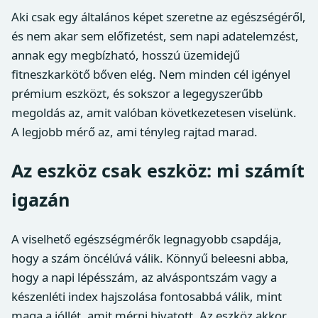
Aki csak egy általános képet szeretne az egészségéről,
és nem akar sem előfizetést, sem napi adatelemzést,
annak egy megbízható, hosszú üzemidejű
fitneszkarkötő bőven elég. Nem minden cél igényel
prémium eszközt, és sokszor a legegyszerűbb
megoldás az, amit valóban következetesen viselünk.
A legjobb mérő az, ami tényleg rajtad marad.
Az eszköz csak eszköz: mi számít
igazán
A viselhető egészségmérők legnagyobb csapdája,
hogy a szám öncélúvá válik. Könnyű beleesni abba,
hogy a napi lépésszám, az alváspontszám vagy a
készenléti index hajszolása fontosabbá válik, mint
maga a jóllét, amit mérni hivatott. Az eszköz akkor