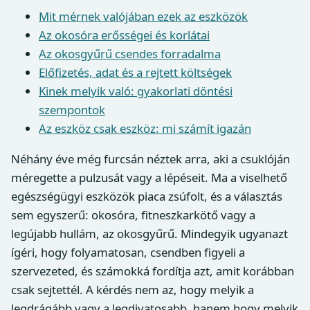
Mit mérnek valójában ezek az eszközök
Az okosóra erősségei és korlátai
Az okosgyűrű csendes forradalma
Előfizetés, adat és a rejtett költségek
Kinek melyik való: gyakorlati döntési
szempontok
Az eszköz csak eszköz: mi számít igazán
Néhány éve még furcsán néztek arra, aki a csuklóján
méregette a pulzusát vagy a lépéseit. Ma a viselhető
egészségügyi eszközök piaca zsúfolt, és a választás
sem egyszerű: okosóra, fitneszkarkötő vagy a
legújabb hullám, az okosgyűrű. Mindegyik ugyanazt
ígéri, hogy folyamatosan, csendben figyeli a
szervezeted, és számokká fordítja azt, amit korábban
csak sejtettél. A kérdés nem az, hogy melyik a
legdrágább vagy a legdivatosabb, hanem hogy melyik