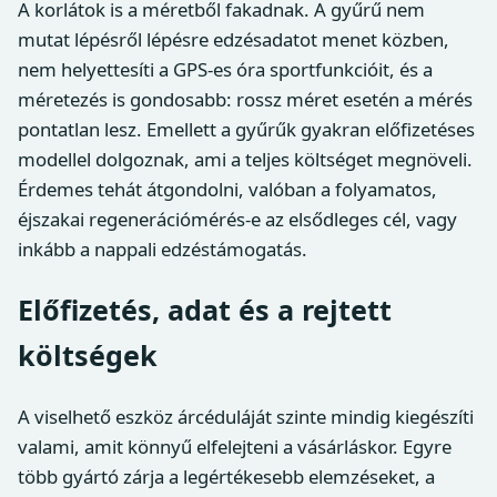
A korlátok is a méretből fakadnak. A gyűrű nem
mutat lépésről lépésre edzésadatot menet közben,
nem helyettesíti a GPS-es óra sportfunkcióit, és a
méretezés is gondosabb: rossz méret esetén a mérés
pontatlan lesz. Emellett a gyűrűk gyakran előfizetéses
modellel dolgoznak, ami a teljes költséget megnöveli.
Érdemes tehát átgondolni, valóban a folyamatos,
éjszakai regenerációmérés-e az elsődleges cél, vagy
inkább a nappali edzéstámogatás.
Előfizetés, adat és a rejtett
költségek
A viselhető eszköz árcéduláját szinte mindig kiegészíti
valami, amit könnyű elfelejteni a vásárláskor. Egyre
több gyártó zárja a legértékesebb elemzéseket, a