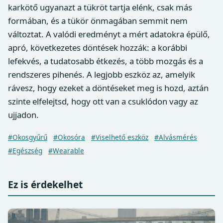
karkötő ugyanazt a tükröt tartja elénk, csak más
formában, és a tükör önmagában semmit nem
változtat. A valódi eredményt a mért adatokra épülő,
apró, következetes döntések hozzák: a korábbi
lefekvés, a tudatosabb étkezés, a több mozgás és a
rendszeres pihenés. A legjobb eszköz az, amelyik
rávesz, hogy ezeket a döntéseket meg is hozd, aztán
szinte elfelejtsd, hogy ott van a csuklódon vagy az
ujjadon.
#Okosgyűrű
#Okosóra
#Viselhető eszköz
#Alvásmérés
#Egészség
#Wearable
Ez is érdekelhet