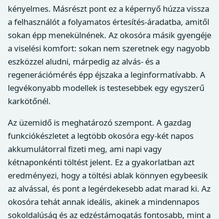
kényelmes. Másrészt pont ez a képernyő húzza vissza
a felhasználót a folyamatos értesítés-áradatba, amitől
sokan épp menekülnének. Az okosóra másik gyengéje
a viselési komfort: sokan nem szeretnek egy nagyobb
eszközzel aludni, márpedig az alvás- és a
regenerációmérés épp éjszaka a leginformatívabb. A
legvékonyabb modellek is testesebbek egy egyszerű
karkötőnél.
Az üzemidő is meghatározó szempont. A gazdag
funkciókészletet a legtöbb okosóra egy-két napos
akkumulátorral fizeti meg, ami napi vagy
kétnaponkénti töltést jelent. Ez a gyakorlatban azt
eredményezi, hogy a töltési ablak könnyen egybeesik
az alvással, és pont a legérdekesebb adat marad ki. Az
okosóra tehát annak ideális, akinek a mindennapos
sokoldalúság és az edzéstámogatás fontosabb, mint a