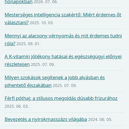
hónapokban
2026. 07. 06.
Mesterséges intelligencia szakértő: Miért érdemes őt
választani?
2025. 10. 03.
Mennyi az alacsony vérnyomás és mit érdemes tudni
róla?
2025. 09. 01.
A K-vitamin jótékony hatásai és egészségügyi előnyei
részletesen
2025. 07. 09.
Milyen szokások segítenek a jobb alvásban és
pihentető éjszakában
2025. 07. 09.
Férfi póthaj: a stílusos megoldás dúsabb frizurához
2025. 06. 03.
Bevezetés a nyirokmasszázs világába
2024. 06. 05.