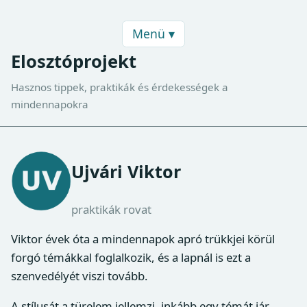
Menü ▾
Elosztóprojekt
Hasznos tippek, praktikák és érdekességek a
mindennapokra
Ujvári Viktor
praktikák rovat
Viktor évek óta a mindennapok apró trükkjei körül
forgó témákkal foglalkozik, és a lapnál is ezt a
szenvedélyét viszi tovább.
A stílusát a türelem jellemzi, inkább egy témát jár