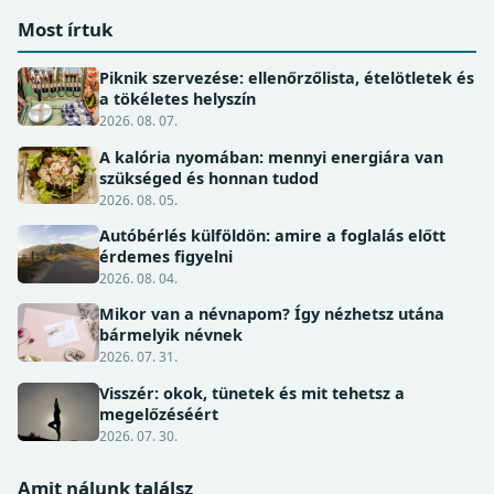
Most írtuk
Piknik szervezése: ellenőrzőlista, ételötletek és
a tökéletes helyszín
2026. 08. 07.
A kalória nyomában: mennyi energiára van
szükséged és honnan tudod
2026. 08. 05.
Autóbérlés külföldön: amire a foglalás előtt
érdemes figyelni
2026. 08. 04.
Mikor van a névnapom? Így nézhetsz utána
bármelyik névnek
2026. 07. 31.
Visszér: okok, tünetek és mit tehetsz a
megelőzéséért
2026. 07. 30.
Amit nálunk találsz