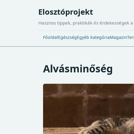
Elosztóprojekt
Hasznos tippek, praktikák és érdekességek 
Főoldal
Egészség
Egyéb kategória
Magazin
Ter
Alvásminőség