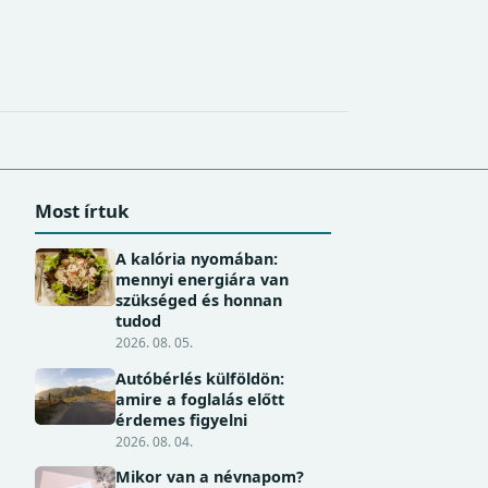
Most írtuk
A kalória nyomában:
mennyi energiára van
szükséged és honnan
tudod
2026. 08. 05.
Autóbérlés külföldön:
amire a foglalás előtt
érdemes figyelni
2026. 08. 04.
Mikor van a névnapom?