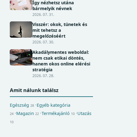
Így nézhetsz utána
bármelyik névnek
2026. 07. 31.
Visszér: okok, tünetek és
mit tehetsz a
megelőzéséért
2026. 07. 30.
Akadálymentes weboldal:
nem csak etikai döntés,
hanem okos online elérési
stratégia
2026. 07. 28.
Amit nálunk találsz
Egészség
Egyéb kategória
28
Magazin
Termékajánló
Utazás
24
22
10
10