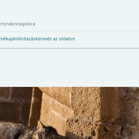
a mindennapokra
mékajánló
Utazás
Keresés az oldalon