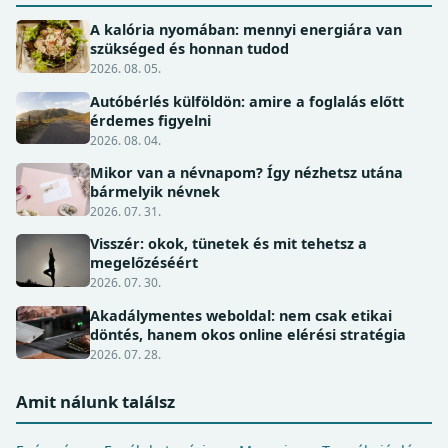
A kalória nyomában: mennyi energiára van
szükséged és honnan tudod
2026. 08. 05.
Autóbérlés külföldön: amire a foglalás előtt
érdemes figyelni
2026. 08. 04.
Mikor van a névnapom? Így nézhetsz utána
bármelyik névnek
2026. 07. 31.
Visszér: okok, tünetek és mit tehetsz a
megelőzéséért
2026. 07. 30.
Akadálymentes weboldal: nem csak etikai
döntés, hanem okos online elérési stratégia
2026. 07. 28.
Amit nálunk találsz