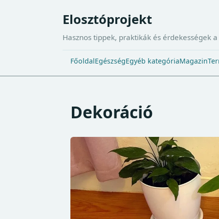
Elosztóprojekt
Hasznos tippek, praktikák és érdekességek 
Főoldal
Egészség
Egyéb kategória
Magazin
Ter
Dekoráció