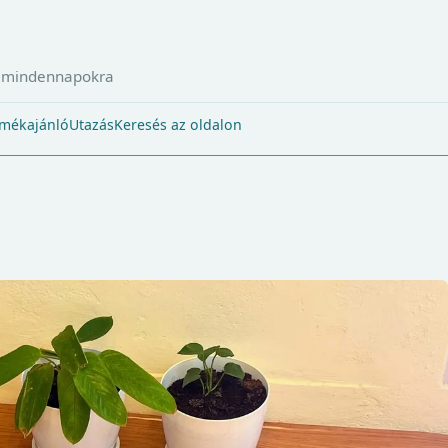
a mindennapokra
mékajánló
Utazás
Keresés az oldalon