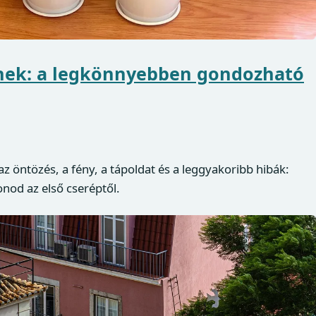
ek: a legkönnyebben gondozható
 öntözés, a fény, a tápoldat és a leggyakoribb hibák:
onod az első cseréptől.