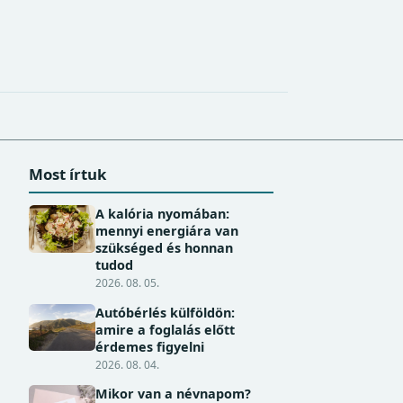
Most írtuk
A kalória nyomában:
mennyi energiára van
szükséged és honnan
tudod
2026. 08. 05.
Autóbérlés külföldön:
amire a foglalás előtt
érdemes figyelni
2026. 08. 04.
Mikor van a névnapom?