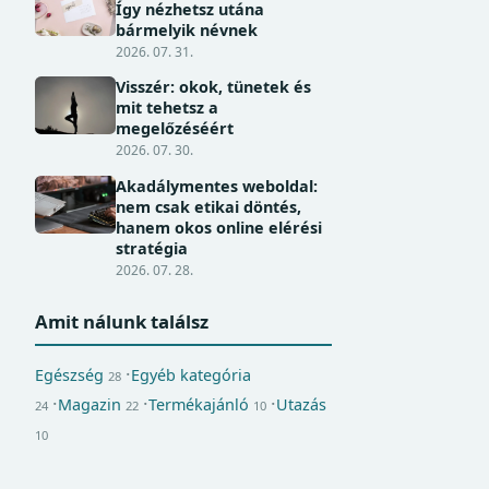
Így nézhetsz utána
bármelyik névnek
2026. 07. 31.
Visszér: okok, tünetek és
mit tehetsz a
megelőzéséért
2026. 07. 30.
Akadálymentes weboldal:
nem csak etikai döntés,
hanem okos online elérési
stratégia
2026. 07. 28.
Amit nálunk találsz
Egészség
Egyéb kategória
28
Magazin
Termékajánló
Utazás
24
22
10
10