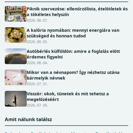
Piknik szervezése: ellenőrzőlista, ételötletek és
a tökéletes helyszín
2026. 08. 07.
A kalória nyomában: mennyi energiára van
szükséged és honnan tudod
2026. 08. 05.
Autóbérlés külföldön: amire a foglalás előtt
érdemes figyelni
2026. 08. 04.
Mikor van a névnapom? Így nézhetsz utána
bármelyik névnek
2026. 07. 31.
Visszér: okok, tünetek és mit tehetsz a
megelőzéséért
2026. 07. 30.
Amit nálunk találsz