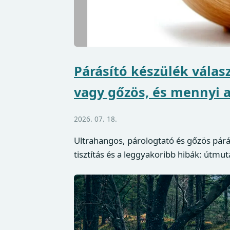
Párásító készülék válas
vagy gőzös, és mennyi a
2026. 07. 18.
Ultrahangos, párologtató és gőzös párás
tisztítás és a leggyakoribb hibák: útmut