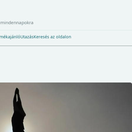
a mindennapokra
mékajánló
Utazás
Keresés az oldalon