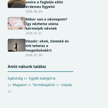
amire a foglalás előtt
érdemes figyelni
2026. 08. 04.
Mikor van a névnapom?
Így nézhetsz utána
bármelyik névnek
2026. 07. 31.
Visszér: okok, tünetek és
mit tehetsz a
megelőzéséért
2026. 07. 30.
Amit nálunk találsz
Egészség
Egyéb kategória
28
Magazin
Termékajánló
Utazás
24
23
10
10