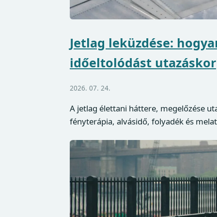
Jetlag leküzdése: hogya
időeltolódást utazáskor
2026. 07. 24.
A jetlag élettani háttere, megelőzése ut
fényterápia, alvásidő, folyadék és mela