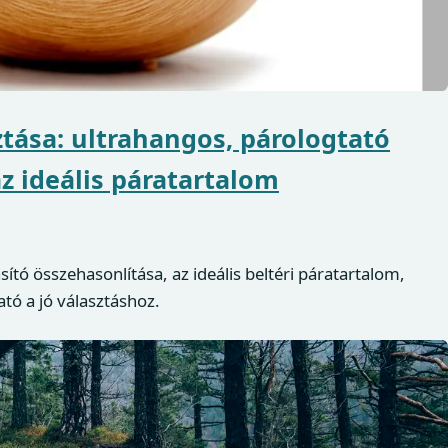
ztása: ultrahangos, párologtató
z ideális páratartalom
ító összehasonlítása, az ideális beltéri páratartalom,
ató a jó választáshoz.