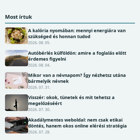
Most írtuk
A kalória nyomában: mennyi energiára van
szükséged és honnan tudod
2026. 08. 05.
Autóbérlés külföldön: amire a foglalás előtt
érdemes figyelni
2026. 08. 04.
Mikor van a névnapom? Így nézhetsz utána
bármelyik névnek
2026. 07. 31.
Visszér: okok, tünetek és mit tehetsz a
megelőzéséért
2026. 07. 30.
Akadálymentes weboldal: nem csak etikai
döntés, hanem okos online elérési stratégia
2026. 07. 28.