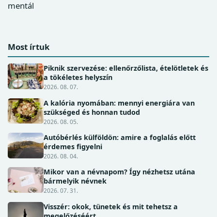
mentál
Most írtuk
Piknik szervezése: ellenőrzőlista, ételötletek és
a tökéletes helyszín
2026. 08. 07.
A kalória nyomában: mennyi energiára van
szükséged és honnan tudod
2026. 08. 05.
Autóbérlés külföldön: amire a foglalás előtt
érdemes figyelni
2026. 08. 04.
Mikor van a névnapom? Így nézhetsz utána
bármelyik névnek
2026. 07. 31.
Visszér: okok, tünetek és mit tehetsz a
megelőzéséért