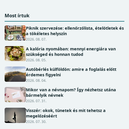
Most írtuk
Piknik szervezése: ellenőrzőlista, ételötletek és
a tökéletes helyszín
2026. 08. 07.
A kalória nyomában: mennyi energiára van
szükséged és honnan tudod
2026. 08. 05.
Autóbérlés külföldön: amire a foglalás előtt
érdemes figyelni
2026. 08. 04.
Mikor van a névnapom? Így nézhetsz utána
bármelyik névnek
2026. 07. 31.
Visszér: okok, tünetek és mit tehetsz a
megelőzéséért
2026. 07. 30.