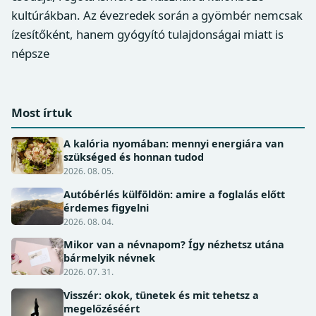
kultúrákban. Az évezredek során a gyömbér nemcsak
ízesítőként, hanem gyógyító tulajdonságai miatt is
népsze
Most írtuk
A kalória nyomában: mennyi energiára van
szükséged és honnan tudod
2026. 08. 05.
Autóbérlés külföldön: amire a foglalás előtt
érdemes figyelni
2026. 08. 04.
Mikor van a névnapom? Így nézhetsz utána
bármelyik névnek
2026. 07. 31.
Visszér: okok, tünetek és mit tehetsz a
megelőzéséért