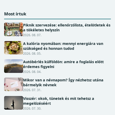
Most írtuk
Piknik szervezése: ellenőrzőlista, ételötletek és
a tökéletes helyszín
2026. 08. 07.
A kalória nyomában: mennyi energiára van
szükséged és honnan tudod
2026. 08. 05.
Autóbérlés külföldön: amire a foglalás előtt
érdemes figyelni
2026. 08. 04.
Mikor van a névnapom? Így nézhetsz utána
bármelyik névnek
2026. 07. 31.
Visszér: okok, tünetek és mit tehetsz a
megelőzéséért
2026. 07. 30.