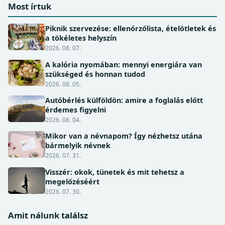
Most írtuk
Piknik szervezése: ellenőrzőlista, ételötletek és
a tökéletes helyszín
2026. 08. 07.
A kalória nyomában: mennyi energiára van
szükséged és honnan tudod
2026. 08. 05.
Autóbérlés külföldön: amire a foglalás előtt
érdemes figyelni
2026. 08. 04.
Mikor van a névnapom? Így nézhetsz utána
bármelyik névnek
2026. 07. 31.
Visszér: okok, tünetek és mit tehetsz a
megelőzéséért
2026. 07. 30.
Amit nálunk találsz