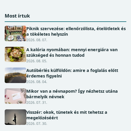
Most írtuk
Piknik szervezése: ellenőrzőlista, ételötletek és
a tökéletes helyszín
2026. 08. 07.
A kalória nyomában: mennyi energiára van
szükséged és honnan tudod
2026. 08. 05.
Autóbérlés külföldön: amire a foglalás előtt
érdemes figyelni
2026. 08. 04.
Mikor van a névnapom? Így nézhetsz utána
bármelyik névnek
2026. 07. 31.
Visszér: okok, tünetek és mit tehetsz a
megelőzéséért
2026. 07. 30.