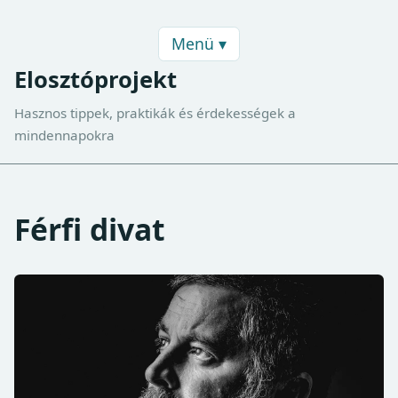
Menü ▾
Elosztóprojekt
Hasznos tippek, praktikák és érdekességek a
mindennapokra
Férfi divat