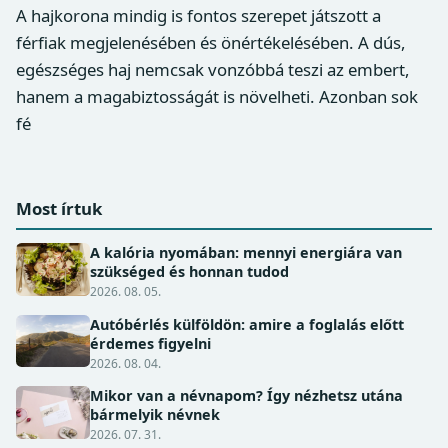
A hajkorona mindig is fontos szerepet játszott a
férfiak megjelenésében és önértékelésében. A dús,
egészséges haj nemcsak vonzóbbá teszi az embert,
hanem a magabiztosságát is növelheti. Azonban sok
fé
Most írtuk
A kalória nyomában: mennyi energiára van
szükséged és honnan tudod
2026. 08. 05.
Autóbérlés külföldön: amire a foglalás előtt
érdemes figyelni
2026. 08. 04.
Mikor van a névnapom? Így nézhetsz utána
bármelyik névnek
2026. 07. 31.