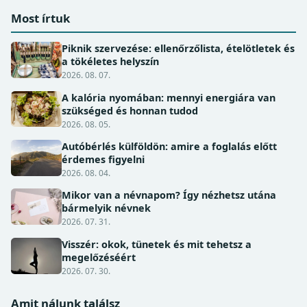
Most írtuk
Piknik szervezése: ellenőrzőlista, ételötletek és
a tökéletes helyszín
2026. 08. 07.
A kalória nyomában: mennyi energiára van
szükséged és honnan tudod
2026. 08. 05.
Autóbérlés külföldön: amire a foglalás előtt
érdemes figyelni
2026. 08. 04.
Mikor van a névnapom? Így nézhetsz utána
bármelyik névnek
2026. 07. 31.
Visszér: okok, tünetek és mit tehetsz a
megelőzéséért
2026. 07. 30.
Amit nálunk találsz