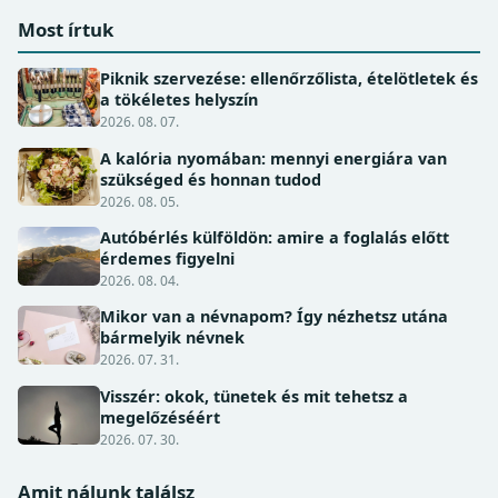
Most írtuk
Piknik szervezése: ellenőrzőlista, ételötletek és
a tökéletes helyszín
2026. 08. 07.
A kalória nyomában: mennyi energiára van
szükséged és honnan tudod
2026. 08. 05.
Autóbérlés külföldön: amire a foglalás előtt
érdemes figyelni
2026. 08. 04.
Mikor van a névnapom? Így nézhetsz utána
bármelyik névnek
2026. 07. 31.
Visszér: okok, tünetek és mit tehetsz a
megelőzéséért
2026. 07. 30.
Amit nálunk találsz