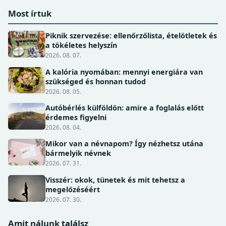
Most írtuk
Piknik szervezése: ellenőrzőlista, ételötletek és
a tökéletes helyszín
2026. 08. 07.
A kalória nyomában: mennyi energiára van
szükséged és honnan tudod
2026. 08. 05.
Autóbérlés külföldön: amire a foglalás előtt
érdemes figyelni
2026. 08. 04.
Mikor van a névnapom? Így nézhetsz utána
bármelyik névnek
2026. 07. 31.
Visszér: okok, tünetek és mit tehetsz a
megelőzéséért
2026. 07. 30.
Amit nálunk találsz