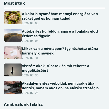
Most írtuk
A kalória nyomában: mennyi energiára van
szükséged és honnan tudod
2026. 08. 05.
Autóbérlés külföldön: amire a foglalás előtt
érdemes figyelni
2026. 08. 04.
Mikor van a névnapom? Így nézhetsz utána
bármelyik névnek
2026. 07. 31.
Visszér: okok, tünetek és mit tehetsz a
megelőzéséért
2026. 07. 30.
Akadálymentes weboldal: nem csak etikai
döntés, hanem okos online elérési stratégia
2026. 07. 28.
Amit nálunk találsz