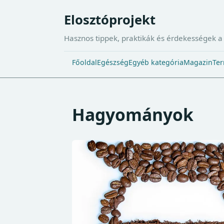
Elosztóprojekt
Hasznos tippek, praktikák és érdekességek 
Főoldal
Egészség
Egyéb kategória
Magazin
Ter
Hagyományok