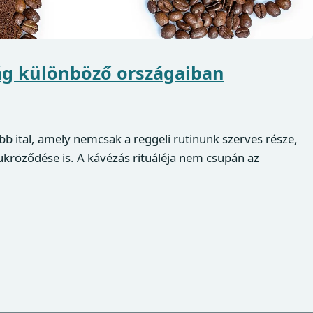
lág különböző országaiban
bb ital, amely nemcsak a reggeli rutinunk szerves része,
kröződése is. A kávézás rituáléja nem csupán az