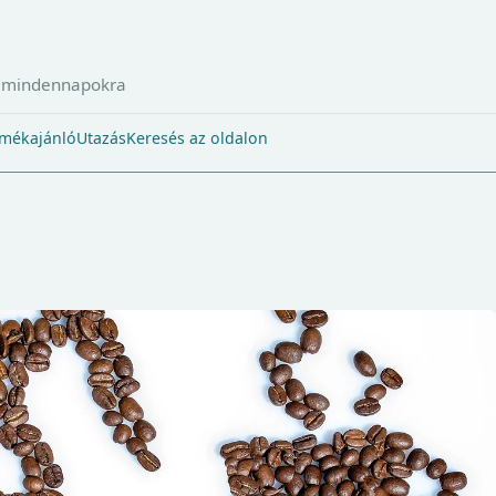
a mindennapokra
mékajánló
Utazás
Keresés az oldalon