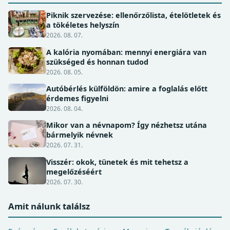
Piknik szervezése: ellenőrzőlista, ételötletek és
a tökéletes helyszín
2026. 08. 07.
A kalória nyomában: mennyi energiára van
szükséged és honnan tudod
2026. 08. 05.
Autóbérlés külföldön: amire a foglalás előtt
érdemes figyelni
2026. 08. 04.
Mikor van a névnapom? Így nézhetsz utána
bármelyik névnek
2026. 07. 31.
Visszér: okok, tünetek és mit tehetsz a
megelőzéséért
2026. 07. 30.
Amit nálunk találsz