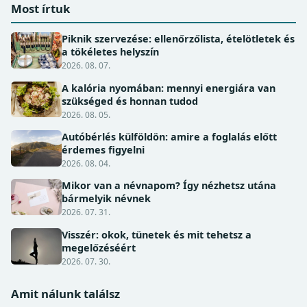
Most írtuk
Piknik szervezése: ellenőrzőlista, ételötletek és
a tökéletes helyszín
2026. 08. 07.
A kalória nyomában: mennyi energiára van
szükséged és honnan tudod
2026. 08. 05.
Autóbérlés külföldön: amire a foglalás előtt
érdemes figyelni
2026. 08. 04.
Mikor van a névnapom? Így nézhetsz utána
bármelyik névnek
2026. 07. 31.
Visszér: okok, tünetek és mit tehetsz a
megelőzéséért
2026. 07. 30.
Amit nálunk találsz