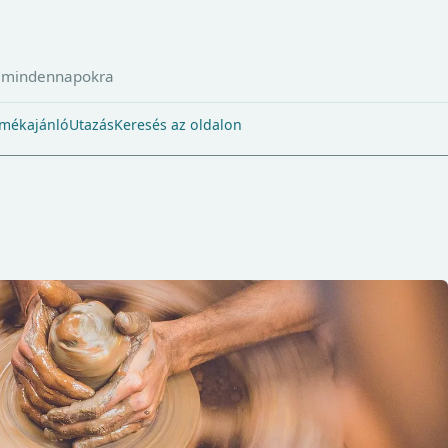
a mindennapokra
mékajánló
Utazás
Keresés az oldalon