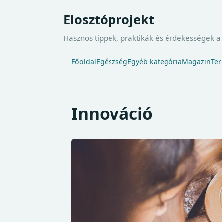
Elosztóprojekt
Hasznos tippek, praktikák és érdekességek 
Főoldal
Egészség
Egyéb kategória
Magazin
Ter
Innováció