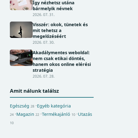
Így nézhetsz utána
bármelyik névnek
2026. 07. 31.
Visszér: okok, tünetek és
mit tehetsz a
megelőzéséért
2026. 07. 30.
Akadálymentes weboldal:
nem csak etikai döntés,
hanem okos online elérési
stratégia
2026. 07. 28.
Amit nálunk találsz
Egészség
Egyéb kategória
28
Magazin
Termékajánló
Utazás
24
22
10
10