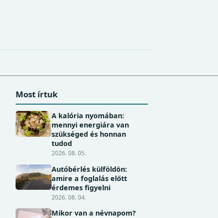
Most írtuk
A kalória nyomában:
mennyi energiára van
szükséged és honnan
tudod
2026. 08. 05.
Autóbérlés külföldön:
amire a foglalás előtt
érdemes figyelni
2026. 08. 04.
Mikor van a névnapom?