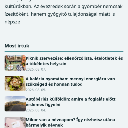
kultúrákban. Az évezredek során a gyömbér nemcsak
ízesítőként, hanem gyógyító tulajdonságai miatt is
népsze
Most írtuk
Piknik szervezése: ellenőrzőlista, ételötletek és
a tökéletes helyszín
2026. 08. 07.
A kalória nyomában: mennyi energiára van
szükséged és honnan tudod
2026. 08. 05.
Autóbérlés külföldön: amire a foglalás előtt
érdemes figyelni
2026. 08. 04.
Mikor van a névnapom? Így nézhetsz utána
bármelyik névnek