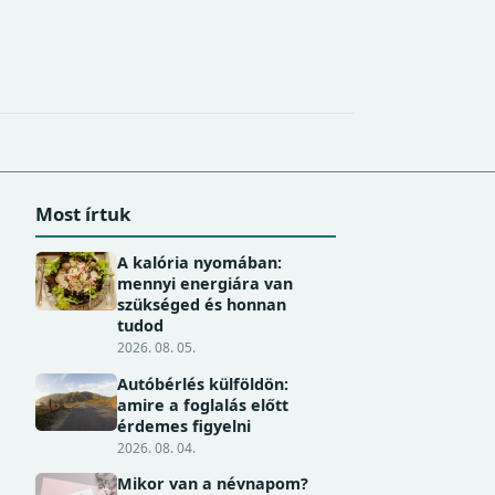
Most írtuk
A kalória nyomában:
mennyi energiára van
szükséged és honnan
tudod
2026. 08. 05.
Autóbérlés külföldön:
amire a foglalás előtt
érdemes figyelni
2026. 08. 04.
Mikor van a névnapom?