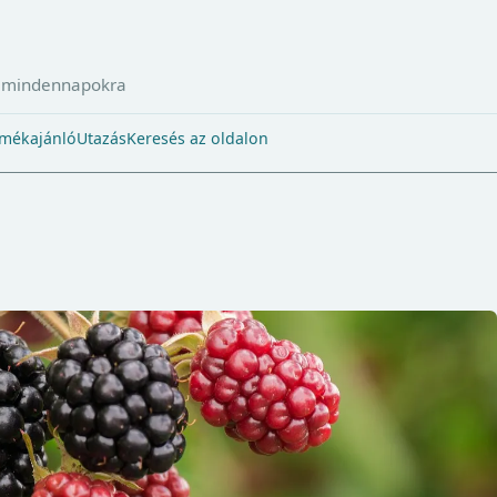
a mindennapokra
mékajánló
Utazás
Keresés az oldalon