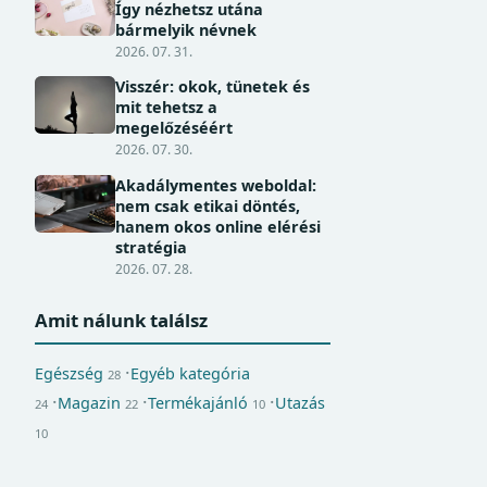
Így nézhetsz utána
bármelyik névnek
2026. 07. 31.
Visszér: okok, tünetek és
mit tehetsz a
megelőzéséért
2026. 07. 30.
Akadálymentes weboldal:
nem csak etikai döntés,
hanem okos online elérési
stratégia
2026. 07. 28.
Amit nálunk találsz
Egészség
Egyéb kategória
28
Magazin
Termékajánló
Utazás
24
22
10
10