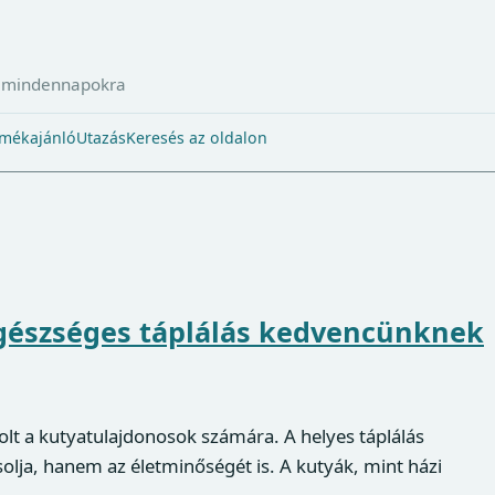
a mindennapokra
mékajánló
Utazás
Keresés az oldalon
 egészséges táplálás kedvencünknek
olt a kutyatulajdonosok számára. A helyes táplálás
lja, hanem az életminőségét is. A kutyák, mint házi