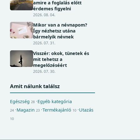
amire a foglalás előtt
érdemes figyelni
2026. 08. 04.
Mikor van a névnapom?
Így nézhetsz utána
bármelyik névnek
2026. 07. 31.
Visszér: okok, tünetek és
mit tehetsz a
megelőzéséért
2026. 07. 30.
Amit nálunk találsz
Egészség
Egyéb kategória
28
Magazin
Termékajánló
Utazás
24
23
10
10