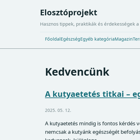
Elosztóprojekt
Hasznos tippek, praktikák és érdekességek 
Főoldal
Egészség
Egyéb kategória
Magazin
Ter
Kedvencünk
A kutyaetetés titkai –
2025. 05. 12.
A kutyaetetés mindig is fontos kérdés v
nemcsak a kutyánk egészségét befolyáso