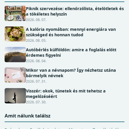
Piknik szervezése: ellenőrzőlista, ételötletek és
a tökéletes helyszín
2026. 08. 07.
A kalória nyomában: mennyi energiára van
szükséged és honnan tudod
2026. 08. 05.
Autóbérlés külföldön: amire a foglalás előtt
érdemes figyelni
2026. 08. 04.
Mikor van a névnapom? Így nézhetsz utána
bármelyik névnek
2026. 07. 31.
Visszér: okok, tünetek és mit tehetsz a
megelőzéséért
2026. 07. 30.
Amit nálunk találsz