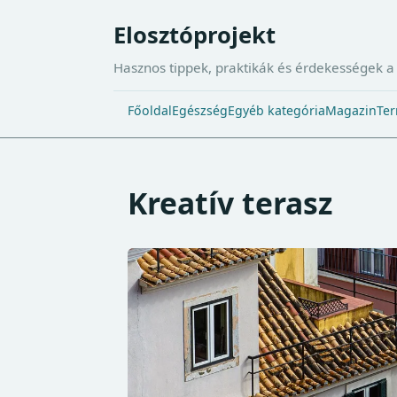
Elosztóprojekt
Hasznos tippek, praktikák és érdekességek 
Főoldal
Egészség
Egyéb kategória
Magazin
Ter
Kreatív terasz