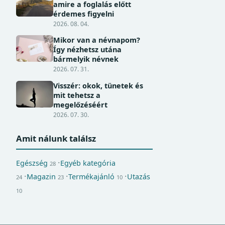
amire a foglalás előtt
érdemes figyelni
2026. 08. 04.
Mikor van a névnapom?
Így nézhetsz utána
bármelyik névnek
2026. 07. 31.
Visszér: okok, tünetek és
mit tehetsz a
megelőzéséért
2026. 07. 30.
Amit nálunk találsz
Egészség
Egyéb kategória
28
Magazin
Termékajánló
Utazás
24
23
10
10