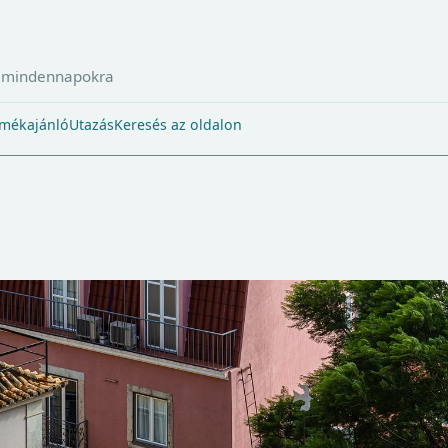
a mindennapokra
mékajánló
Utazás
Keresés az oldalon