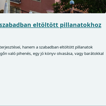
 szabadban eltöltött pillanatokhoz
erjesztései, hanem a szabadban eltöltött pillanatok
vegőn való pihenés, egy jó könyv olvasása, vagy barátokkal