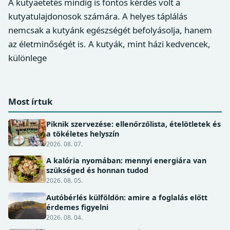
A kutyaetetés mindig is fontos kérdés volt a
kutyatulajdonosok számára. A helyes táplálás
nemcsak a kutyánk egészségét befolyásolja, hanem
az életminőségét is. A kutyák, mint házi kedvencek,
különlege
Most írtuk
Piknik szervezése: ellenőrzőlista, ételötletek és
a tökéletes helyszín
2026. 08. 07.
A kalória nyomában: mennyi energiára van
szükséged és honnan tudod
2026. 08. 05.
Autóbérlés külföldön: amire a foglalás előtt
érdemes figyelni
2026. 08. 04.