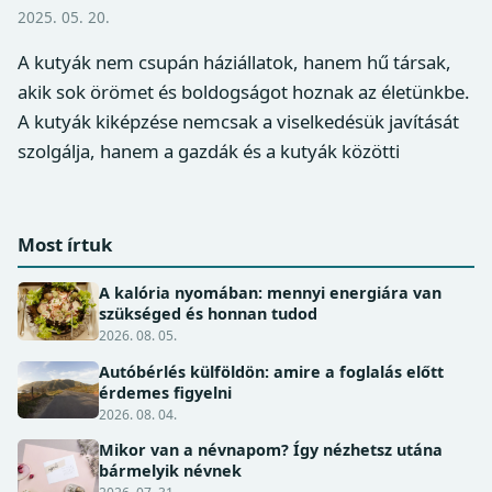
2025. 05. 20.
A kutyák nem csupán háziállatok, hanem hű társak,
akik sok örömet és boldogságot hoznak az életünkbe.
A kutyák kiképzése nemcsak a viselkedésük javítását
szolgálja, hanem a gazdák és a kutyák közötti
Most írtuk
A kalória nyomában: mennyi energiára van
szükséged és honnan tudod
2026. 08. 05.
Autóbérlés külföldön: amire a foglalás előtt
érdemes figyelni
2026. 08. 04.
Mikor van a névnapom? Így nézhetsz utána
bármelyik névnek