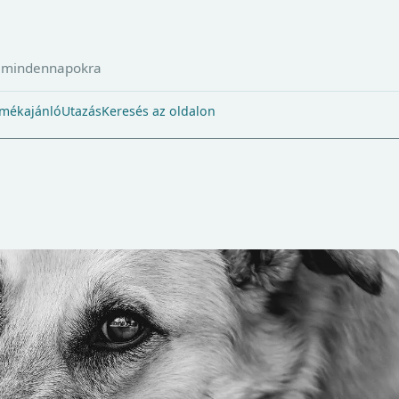
a mindennapokra
mékajánló
Utazás
Keresés az oldalon