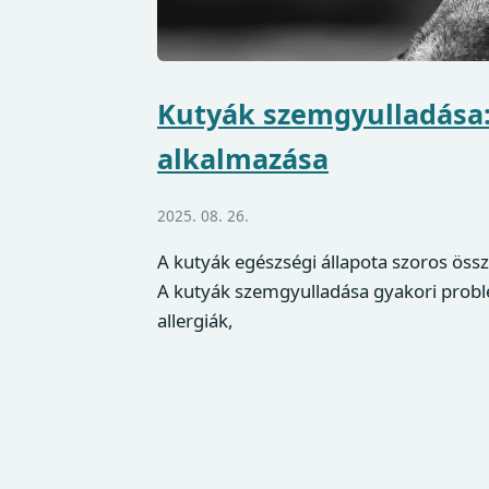
Kutyák szemgyulladása:
alkalmazása
2025. 08. 26.
A kutyák egészségi állapota szoros öss
A kutyák szemgyulladása gyakori problé
allergiák,