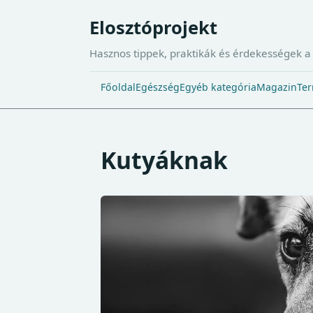
Elosztóprojekt
Hasznos tippek, praktikák és érdekességek 
Főoldal
Egészség
Egyéb kategória
Magazin
Ter
Kutyáknak