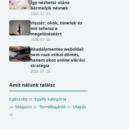
Így nézhetsz utána
bármelyik névnek
2026. 07. 31.
Visszér: okok, tünetek és
mit tehetsz a
megelőzéséért
2026. 07. 30.
Akadálymentes weboldal:
nem csak etikai döntés,
hanem okos online elérési
stratégia
2026. 07. 28.
Amit nálunk találsz
Egészség
Egyéb kategória
28
Magazin
Termékajánló
Utazás
24
22
10
10