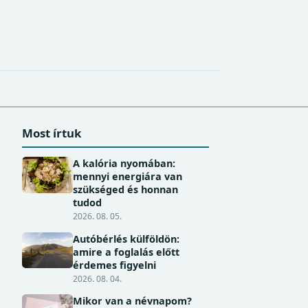
Most írtuk
A kalória nyomában:
mennyi energiára van
szükséged és honnan
tudod
2026. 08. 05.
Autóbérlés külföldön:
amire a foglalás előtt
érdemes figyelni
2026. 08. 04.
Mikor van a névnapom?