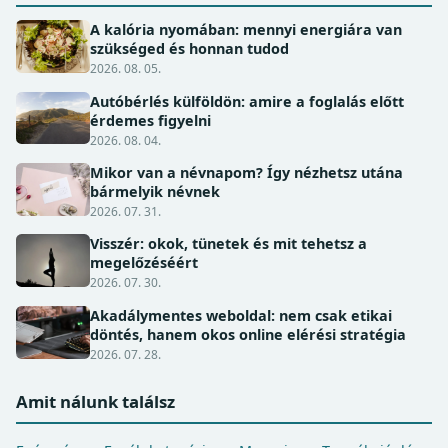
A kalória nyomában: mennyi energiára van
szükséged és honnan tudod
2026. 08. 05.
Autóbérlés külföldön: amire a foglalás előtt
érdemes figyelni
2026. 08. 04.
Mikor van a névnapom? Így nézhetsz utána
bármelyik névnek
2026. 07. 31.
Visszér: okok, tünetek és mit tehetsz a
megelőzéséért
2026. 07. 30.
Akadálymentes weboldal: nem csak etikai
döntés, hanem okos online elérési stratégia
2026. 07. 28.
Amit nálunk találsz