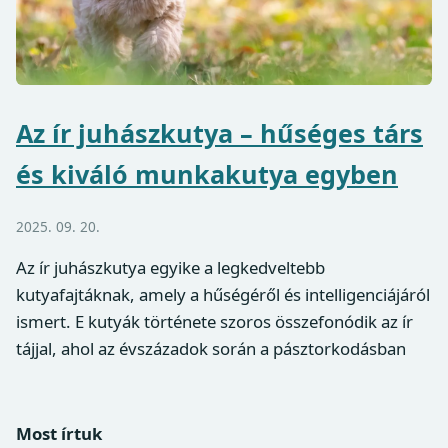
Az ír juhászkutya – hűséges társ
és kiváló munkakutya egyben
2025. 09. 20.
Az ír juhászkutya egyike a legkedveltebb
kutyafajtáknak, amely a hűségéről és intelligenciájáról
ismert. E kutyák története szoros összefonódik az ír
tájjal, ahol az évszázadok során a pásztorkodásban
Most írtuk