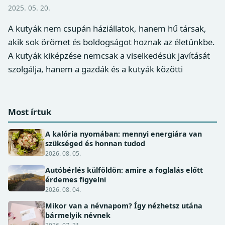
2025. 05. 20.
A kutyák nem csupán háziállatok, hanem hű társak,
akik sok örömet és boldogságot hoznak az életünkbe.
A kutyák kiképzése nemcsak a viselkedésük javítását
szolgálja, hanem a gazdák és a kutyák közötti
Most írtuk
A kalória nyomában: mennyi energiára van
szükséged és honnan tudod
2026. 08. 05.
Autóbérlés külföldön: amire a foglalás előtt
érdemes figyelni
2026. 08. 04.
Mikor van a névnapom? Így nézhetsz utána
bármelyik névnek