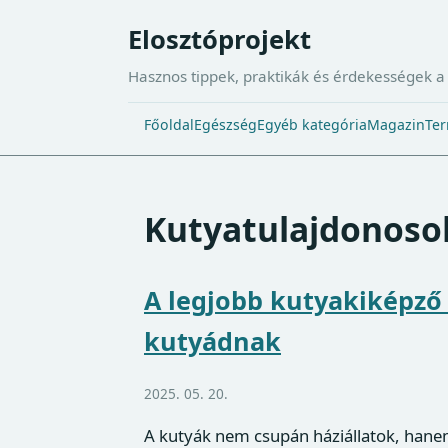
Elosztóprojekt
Hasznos tippek, praktikák és érdekességek 
Főoldal
Egészség
Egyéb kategória
Magazin
Ter
Kutyatulajdonoso
A legjobb kutyakiképző
kutyádnak
2025. 05. 20.
A kutyák nem csupán háziállatok, hane