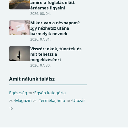
amire a foglalás előtt
érdemes figyelni
2026. 08. 04.
Mikor van a névnapom?
Így nézhetsz utána
bármelyik névnek
2026. 07. 31.
Visszér: okok, tünetek és
mit tehetsz a
megelőzéséért
2026. 07. 30.
Amit nálunk találsz
Egészség
Egyéb kategória
28
Magazin
Termékajánló
Utazás
24
23
10
10