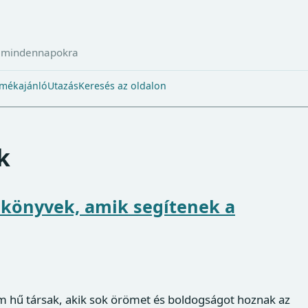
a mindennapokra
mékajánló
Utazás
Keresés az oldalon
k
 könyvek, amik segítenek a
m hű társak, akik sok örömet és boldogságot hoznak az