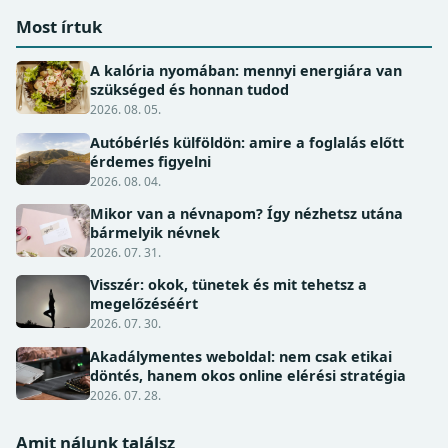
Most írtuk
A kalória nyomában: mennyi energiára van
szükséged és honnan tudod
2026. 08. 05.
Autóbérlés külföldön: amire a foglalás előtt
érdemes figyelni
2026. 08. 04.
Mikor van a névnapom? Így nézhetsz utána
bármelyik névnek
2026. 07. 31.
Visszér: okok, tünetek és mit tehetsz a
megelőzéséért
2026. 07. 30.
Akadálymentes weboldal: nem csak etikai
döntés, hanem okos online elérési stratégia
2026. 07. 28.
Amit nálunk találsz