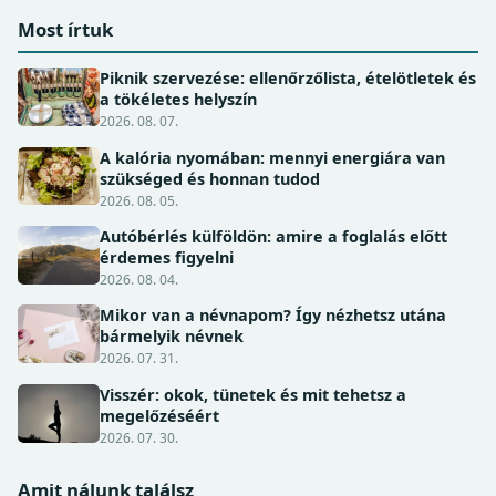
Most írtuk
Piknik szervezése: ellenőrzőlista, ételötletek és
a tökéletes helyszín
2026. 08. 07.
A kalória nyomában: mennyi energiára van
szükséged és honnan tudod
2026. 08. 05.
Autóbérlés külföldön: amire a foglalás előtt
érdemes figyelni
2026. 08. 04.
Mikor van a névnapom? Így nézhetsz utána
bármelyik névnek
2026. 07. 31.
Visszér: okok, tünetek és mit tehetsz a
megelőzéséért
2026. 07. 30.
Amit nálunk találsz