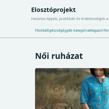
Elosztóprojekt
Hasznos tippek, praktikák és érdekességek 
Főoldal
Egészség
Egyéb kategória
Magazin
Ter
Női ruházat