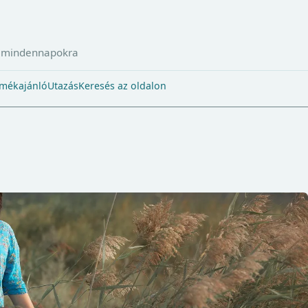
a mindennapokra
mékajánló
Utazás
Keresés az oldalon