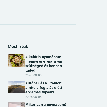
Most írtuk
A kalória nyomában:
mennyi energiára van
szükséged és honnan
tudod
2026. 08. 05.
Autóbérlés külföldön:
amire a foglalás előtt
érdemes figyelni
2026. 08. 04.
Mikor van a névnapom?