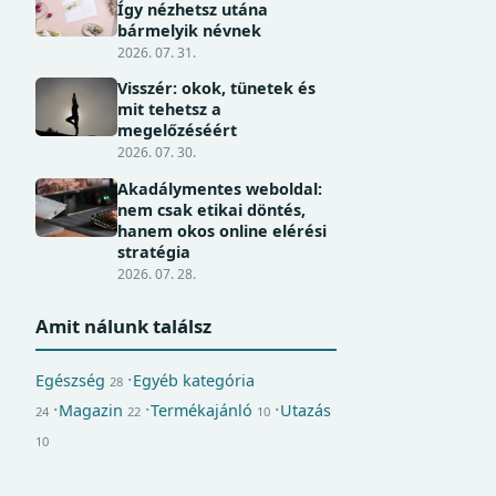
Így nézhetsz utána
bármelyik névnek
2026. 07. 31.
Visszér: okok, tünetek és
mit tehetsz a
megelőzéséért
2026. 07. 30.
Akadálymentes weboldal:
nem csak etikai döntés,
hanem okos online elérési
stratégia
2026. 07. 28.
Amit nálunk találsz
Egészség
Egyéb kategória
28
Magazin
Termékajánló
Utazás
24
22
10
10