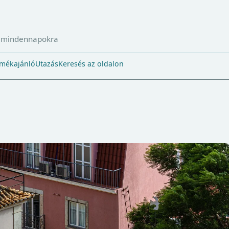
a mindennapokra
mékajánló
Utazás
Keresés az oldalon