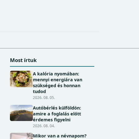
Most írtuk
A kalória nyomában:
mennyi energiára van
szükséged és honnan
tudod
2026. 08. 05.
Autóbérlés külföldön:
amire a foglalás előtt
érdemes figyelni
2026. 08. 04.
Mikor van a névnapom?