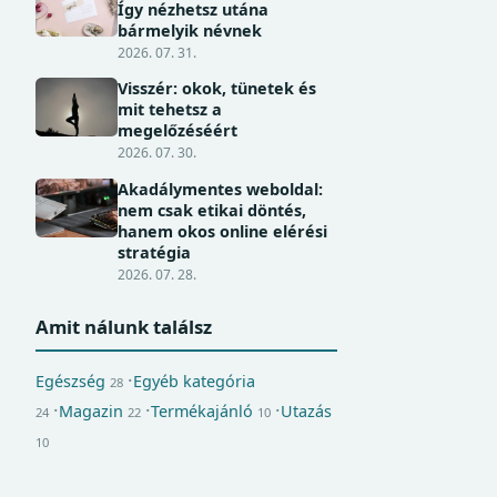
Így nézhetsz utána
bármelyik névnek
2026. 07. 31.
Visszér: okok, tünetek és
mit tehetsz a
megelőzéséért
2026. 07. 30.
Akadálymentes weboldal:
nem csak etikai döntés,
hanem okos online elérési
stratégia
2026. 07. 28.
Amit nálunk találsz
Egészség
Egyéb kategória
28
Magazin
Termékajánló
Utazás
24
22
10
10