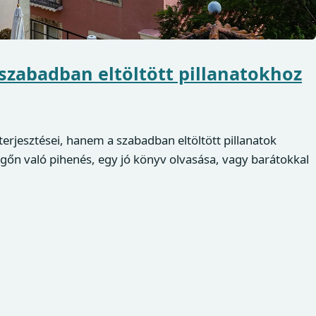
 szabadban eltöltött pillanatokhoz
erjesztései, hanem a szabadban eltöltött pillanatok
vegőn való pihenés, egy jó könyv olvasása, vagy barátokkal