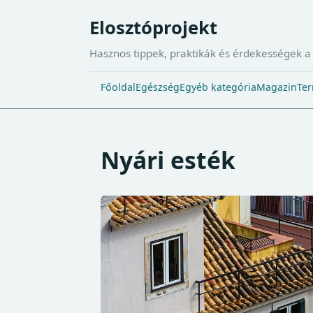
Elosztóprojekt
Hasznos tippek, praktikák és érdekességek 
Főoldal
Egészség
Egyéb kategória
Magazin
Ter
Nyári esték