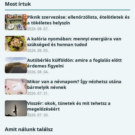
Most írtuk
Piknik szervezése: ellenőrzőlista, ételötletek és
a tökéletes helyszín
2026. 08. 07.
A kalória nyomában: mennyi energiára van
szükséged és honnan tudod
2026. 08. 05.
Autóbérlés külföldön: amire a foglalás előtt
érdemes figyelni
2026. 08. 04.
Mikor van a névnapom? Így nézhetsz utána
bármelyik névnek
2026. 07. 31.
Visszér: okok, tünetek és mit tehetsz a
megelőzéséért
2026. 07. 30.
Amit nálunk találsz