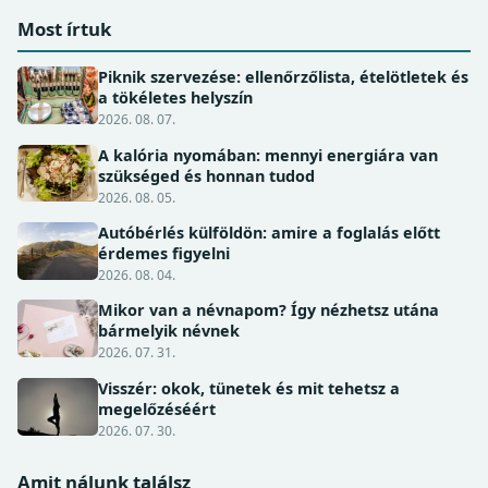
Most írtuk
Piknik szervezése: ellenőrzőlista, ételötletek és
a tökéletes helyszín
2026. 08. 07.
A kalória nyomában: mennyi energiára van
szükséged és honnan tudod
2026. 08. 05.
Autóbérlés külföldön: amire a foglalás előtt
érdemes figyelni
2026. 08. 04.
Mikor van a névnapom? Így nézhetsz utána
bármelyik névnek
2026. 07. 31.
Visszér: okok, tünetek és mit tehetsz a
megelőzéséért
2026. 07. 30.
Amit nálunk találsz