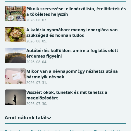
Piknik szervezése: ellenőrzőlista, ételötletek és
a tökéletes helyszín
2026. 08. 07.
A kalória nyomában: mennyi energiára van
szükséged és honnan tudod
2026. 08. 05.
Autóbérlés külföldön: amire a foglalás előtt
érdemes figyelni
2026. 08. 04.
Mikor van a névnapom? Így nézhetsz utána
bármelyik névnek
2026. 07. 31.
Visszér: okok, tünetek és mit tehetsz a
megelőzéséért
2026. 07. 30.
Amit nálunk találsz