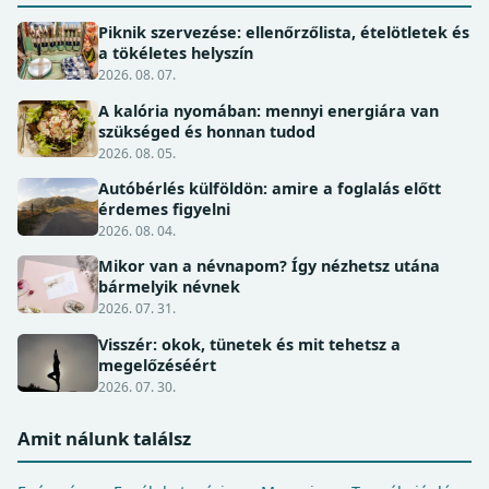
Piknik szervezése: ellenőrzőlista, ételötletek és
a tökéletes helyszín
2026. 08. 07.
A kalória nyomában: mennyi energiára van
szükséged és honnan tudod
2026. 08. 05.
Autóbérlés külföldön: amire a foglalás előtt
érdemes figyelni
2026. 08. 04.
Mikor van a névnapom? Így nézhetsz utána
bármelyik névnek
2026. 07. 31.
Visszér: okok, tünetek és mit tehetsz a
megelőzéséért
2026. 07. 30.
Amit nálunk találsz