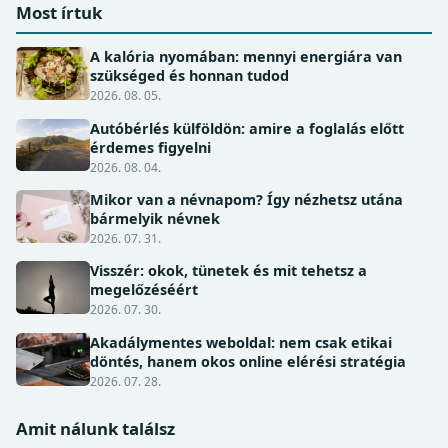
Most írtuk
A kalória nyomában: mennyi energiára van
szükséged és honnan tudod
2026. 08. 05.
Autóbérlés külföldön: amire a foglalás előtt
érdemes figyelni
2026. 08. 04.
Mikor van a névnapom? Így nézhetsz utána
bármelyik névnek
2026. 07. 31.
Visszér: okok, tünetek és mit tehetsz a
megelőzéséért
2026. 07. 30.
Akadálymentes weboldal: nem csak etikai
döntés, hanem okos online elérési stratégia
2026. 07. 28.
Amit nálunk találsz