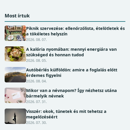
Most írtuk
Piknik szervezése: ellenőrzőlista, ételötletek és
a tökéletes helyszín
2026. 08. 07.
A kalória nyomában: mennyi energiára van
szükséged és honnan tudod
2026. 08. 05.
Autóbérlés külföldön: amire a foglalás előtt
érdemes figyelni
2026. 08. 04.
Mikor van a névnapom? Így nézhetsz utána
bármelyik névnek
2026. 07. 31.
Visszér: okok, tünetek és mit tehetsz a
megelőzéséért
2026. 07. 30.