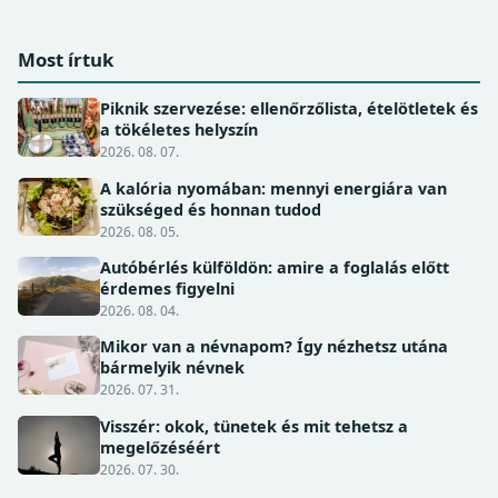
Most írtuk
Piknik szervezése: ellenőrzőlista, ételötletek és
a tökéletes helyszín
2026. 08. 07.
A kalória nyomában: mennyi energiára van
szükséged és honnan tudod
2026. 08. 05.
Autóbérlés külföldön: amire a foglalás előtt
érdemes figyelni
2026. 08. 04.
Mikor van a névnapom? Így nézhetsz utána
bármelyik névnek
2026. 07. 31.
Visszér: okok, tünetek és mit tehetsz a
megelőzéséért
2026. 07. 30.