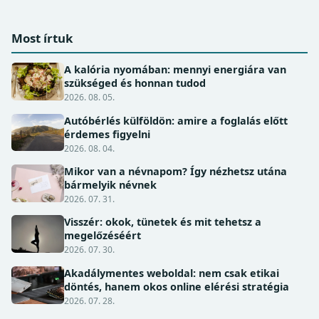
Most írtuk
A kalória nyomában: mennyi energiára van
szükséged és honnan tudod
2026. 08. 05.
Autóbérlés külföldön: amire a foglalás előtt
érdemes figyelni
2026. 08. 04.
Mikor van a névnapom? Így nézhetsz utána
bármelyik névnek
2026. 07. 31.
Visszér: okok, tünetek és mit tehetsz a
megelőzéséért
2026. 07. 30.
Akadálymentes weboldal: nem csak etikai
döntés, hanem okos online elérési stratégia
2026. 07. 28.